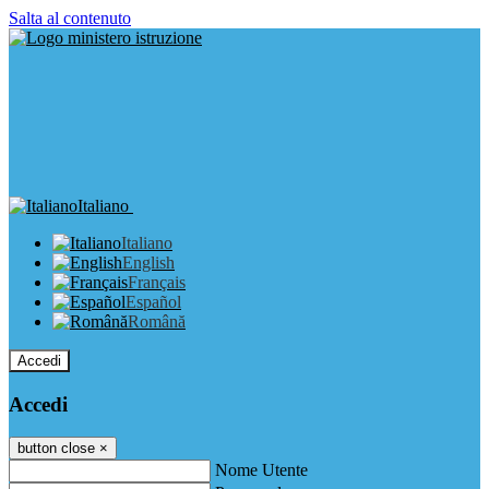
Salta al contenuto
Italiano
Italiano
English
Français
Español
Română
Accedi
Accedi
button close
×
Nome Utente