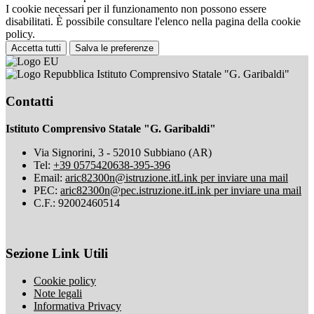
I cookie necessari per il funzionamento non possono essere
disabilitati. È possibile consultare l'elenco nella pagina della cookie
policy.
Accetta tutti
Salva le preferenze
Istituto Comprensivo Statale "G. Garibaldi"
Contatti
Istituto Comprensivo Statale "G. Garibaldi"
Via Signorini, 3 - 52010 Subbiano (AR)
Tel:
+39 0575420638-395-396
Email:
aric82300n@istruzione.it
Link per inviare una mail
PEC:
aric82300n@pec.istruzione.it
Link per inviare una mail
C.F.: 92002460514
Sezione Link Utili
Cookie policy
Note legali
Informativa Privacy