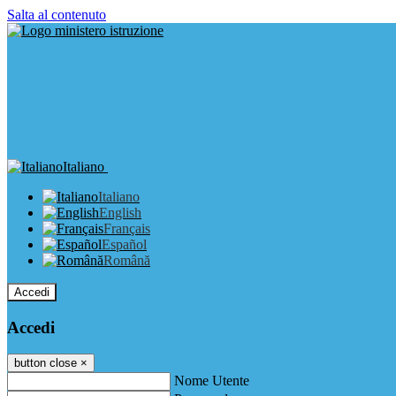
Salta al contenuto
Italiano
Italiano
English
Français
Español
Română
Accedi
Accedi
button close
×
Nome Utente