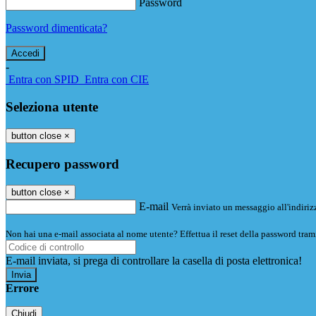
Password
Password dimenticata?
-
Entra con SPID
Entra con CIE
Seleziona utente
button close
×
Recupero password
button close
×
E-mail
Verrà inviato un messaggio all'indirizz
Non hai una e-mail associata al nome utente? Effettua il reset della password tram
E-mail inviata, si prega di controllare la casella di posta elettronica!
Errore
Chiudi