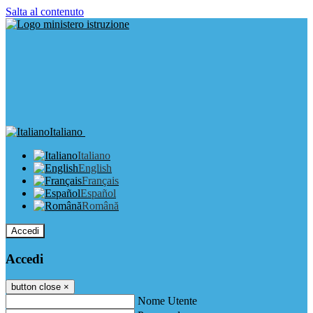
Salta al contenuto
Italiano
Italiano
English
Français
Español
Română
Accedi
Accedi
button close
×
Nome Utente