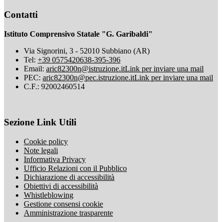
Contatti
Istituto Comprensivo Statale "G. Garibaldi"
Via Signorini, 3 - 52010 Subbiano (AR)
Tel:
+39 0575420638-395-396
Email:
aric82300n@istruzione.it
Link per inviare una mail
PEC:
aric82300n@pec.istruzione.it
Link per inviare una mail
C.F.: 92002460514
Sezione Link Utili
Cookie policy
Note legali
Informativa Privacy
Ufficio Relazioni con il Pubblico
Dichiarazione di accessibilità
Obiettivi di accessibilità
Whistleblowing
Gestione consensi cookie
Amministrazione trasparente