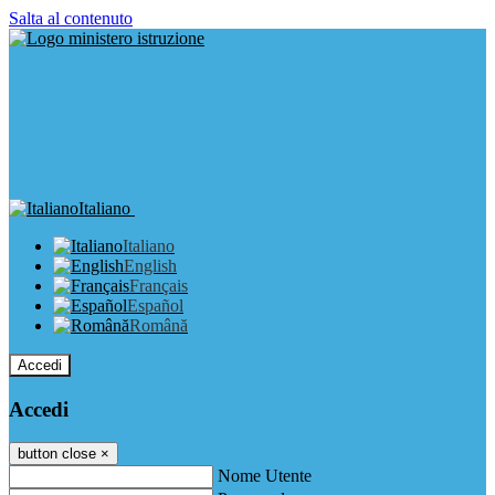
Salta al contenuto
Italiano
Italiano
English
Français
Español
Română
Accedi
Accedi
button close
×
Nome Utente