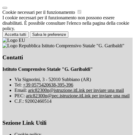
Cookie necessari per il funzionamento
I cookie necessari per il funzionamento non possono essere
disabilitati. È possibile consultare l'elenco nella pagina della cookie
policy.
Accetta tutti
Salva le preferenze
Istituto Comprensivo Statale "G. Garibaldi"
Contatti
Istituto Comprensivo Statale "G. Garibaldi"
Via Signorini, 3 - 52010 Subbiano (AR)
Tel:
+39 0575420638-395-396
Email:
aric82300n@istruzione.it
Link per inviare una mail
PEC:
aric82300n@pec.istruzione.it
Link per inviare una mail
C.F.: 92002460514
Sezione Link Utili
Cookie policy