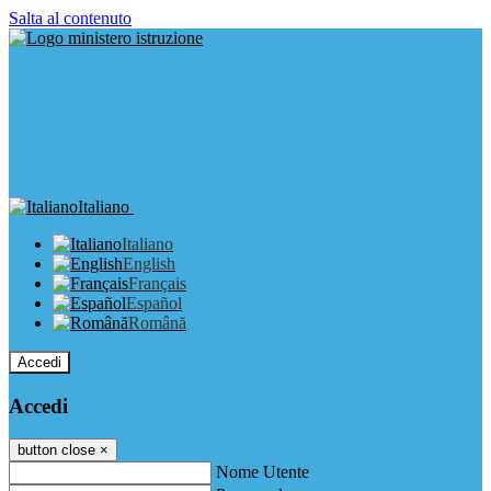
Salta al contenuto
Italiano
Italiano
English
Français
Español
Română
Accedi
Accedi
button close
×
Nome Utente