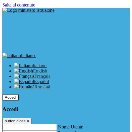
Salta al contenuto
Italiano
Italiano
English
Français
Español
Română
Accedi
Accedi
button close
×
Nome Utente