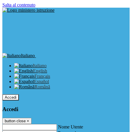
Salta al contenuto
Italiano
Italiano
English
Français
Español
Română
Accedi
Accedi
button close
×
Nome Utente