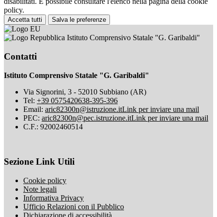
disabilitati. È possibile consultare l'elenco nella pagina della cookie
policy.
Accetta tutti
Salva le preferenze
Istituto Comprensivo Statale "G. Garibaldi"
Contatti
Istituto Comprensivo Statale "G. Garibaldi"
Via Signorini, 3 - 52010 Subbiano (AR)
Tel:
+39 0575420638-395-396
Email:
aric82300n@istruzione.it
Link per inviare una mail
PEC:
aric82300n@pec.istruzione.it
Link per inviare una mail
C.F.: 92002460514
Sezione Link Utili
Cookie policy
Note legali
Informativa Privacy
Ufficio Relazioni con il Pubblico
Dichiarazione di accessibilità