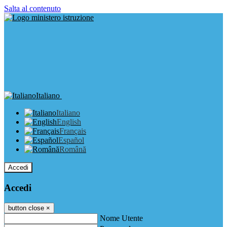
Salta al contenuto
Italiano
Italiano
English
Français
Español
Română
Accedi
Accedi
button close
×
Nome Utente