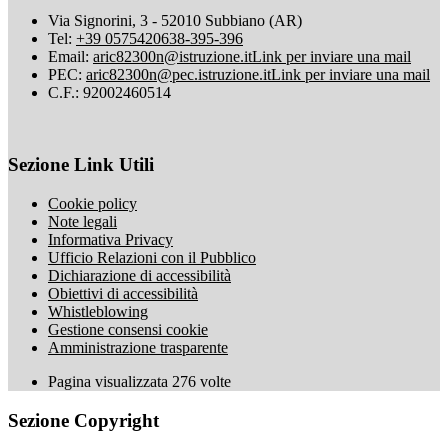
Via Signorini, 3 - 52010 Subbiano (AR)
Tel:
+39 0575420638-395-396
Email:
aric82300n@istruzione.it
Link per inviare una mail
PEC:
aric82300n@pec.istruzione.it
Link per inviare una mail
C.F.: 92002460514
Sezione Link Utili
Cookie policy
Note legali
Informativa Privacy
Ufficio Relazioni con il Pubblico
Dichiarazione di accessibilità
Obiettivi di accessibilità
Whistleblowing
Gestione consensi cookie
Amministrazione trasparente
Pagina visualizzata
276
volte
Sezione Copyright