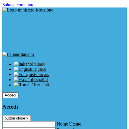
Salta al contenuto
Italiano
Italiano
English
Français
Español
Română
Accedi
Accedi
button close
×
Nome Utente