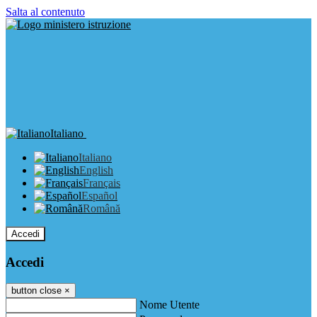
Salta al contenuto
Italiano
Italiano
English
Français
Español
Română
Accedi
Accedi
button close
×
Nome Utente