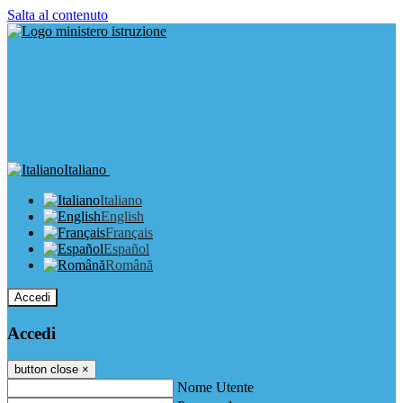
Salta al contenuto
Italiano
Italiano
English
Français
Español
Română
Accedi
Accedi
button close
×
Nome Utente