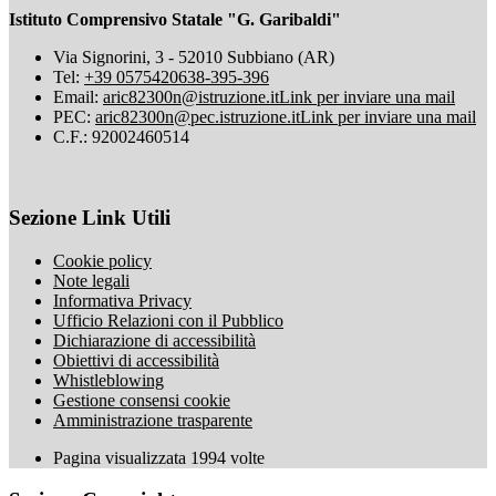
Istituto Comprensivo Statale "G. Garibaldi"
Via Signorini, 3 - 52010 Subbiano (AR)
Tel:
+39 0575420638-395-396
Email:
aric82300n@istruzione.it
Link per inviare una mail
PEC:
aric82300n@pec.istruzione.it
Link per inviare una mail
C.F.: 92002460514
Sezione Link Utili
Cookie policy
Note legali
Informativa Privacy
Ufficio Relazioni con il Pubblico
Dichiarazione di accessibilità
Obiettivi di accessibilità
Whistleblowing
Gestione consensi cookie
Amministrazione trasparente
Pagina visualizzata
1994
volte