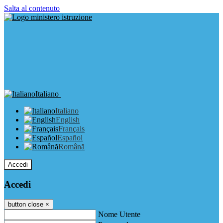
Salta al contenuto
Italiano
Italiano
English
Français
Español
Română
Accedi
Accedi
button close
×
Nome Utente