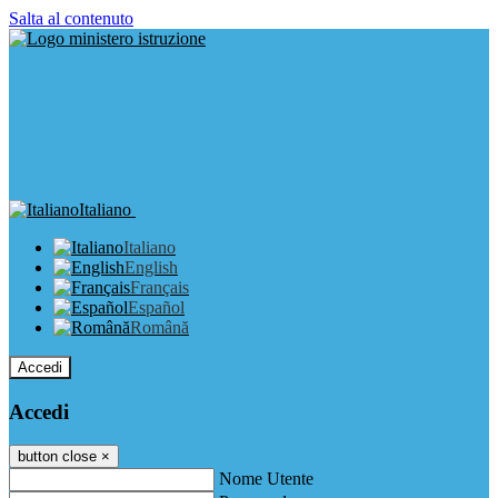
Salta al contenuto
Italiano
Italiano
English
Français
Español
Română
Accedi
Accedi
button close
×
Nome Utente