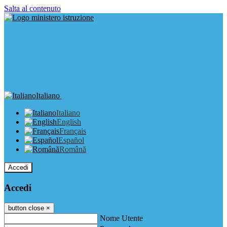
Salta al contenuto
Italiano
Italiano
English
Français
Español
Română
Accedi
Accedi
button close
×
Nome Utente