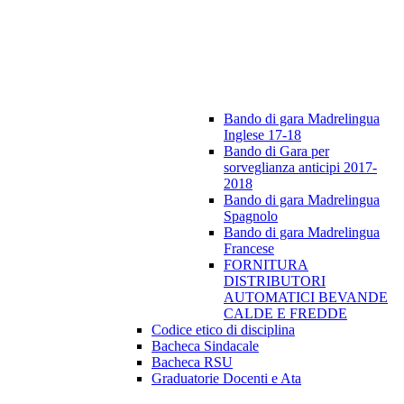
Bando di gara Madrelingua
Inglese 17-18
Bando di Gara per
sorveglianza anticipi 2017-
2018
Bando di gara Madrelingua
Spagnolo
Bando di gara Madrelingua
Francese
FORNITURA
DISTRIBUTORI
AUTOMATICI BEVANDE
CALDE E FREDDE
Codice etico di disciplina
Bacheca Sindacale
Bacheca RSU
Graduatorie Docenti e Ata