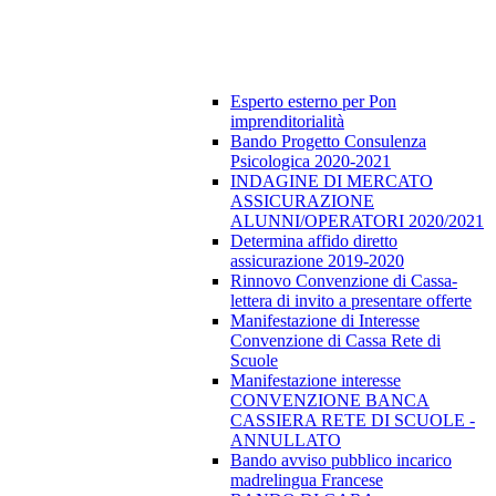
Esperto esterno per Pon
imprenditorialità
Bando Progetto Consulenza
Psicologica 2020-2021
INDAGINE DI MERCATO
ASSICURAZIONE
ALUNNI/OPERATORI 2020/2021
Determina affido diretto
assicurazione 2019-2020
Rinnovo Convenzione di Cassa-
lettera di invito a presentare offerte
Manifestazione di Interesse
Convenzione di Cassa Rete di
Scuole
Manifestazione interesse
CONVENZIONE BANCA
CASSIERA RETE DI SCUOLE -
ANNULLATO
Bando avviso pubblico incarico
madrelingua Francese