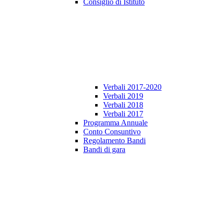
Consiglio di Istituto
Verbali 2017-2020
Verbali 2019
Verbali 2018
Verbali 2017
Programma Annuale
Conto Consuntivo
Regolamento Bandi
Bandi di gara