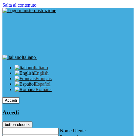
Salta al contenuto
Italiano
Italiano
English
Français
Español
Română
Accedi
Accedi
button close
×
Nome Utente