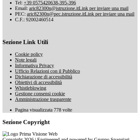
Tel:
+39 0575420638-395-396
Email:
aric82300n@istruzione.it
Link per inviare una mail
PEC:
aric82300n@pec.istruzione.it
Link per inviare una mail
C.F.: 92002460514
Sezione Link Utili
Cookie policy
Note legali
Informativa Privacy
Ufficio Relazioni con il Pubblico
Dichiarazione di accessibilità
Obiettivi di accessibilità
Whistleblowing
Gestione consensi cookie
Amministrazione trasparente
Pagina visualizzata
778
volte
Sezione Copyright
Copyright 2026 | Engineered and powered by Gruppo Spaggiari