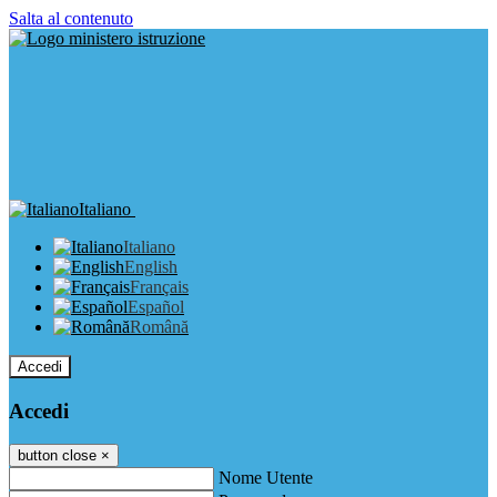
Salta al contenuto
Italiano
Italiano
English
Français
Español
Română
Accedi
Accedi
button close
×
Nome Utente