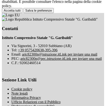
disabilitati. È possibile consultare l'elenco nella pagina della cookie
policy.
Accetta tutti
Salva le preferenze
Istituto Comprensivo Statale "G. Garibaldi"
Contatti
Istituto Comprensivo Statale "G. Garibaldi"
Via Signorini, 3 - 52010 Subbiano (AR)
Tel:
+39 0575420638-395-396
Email:
aric82300n@istruzione.it
Link per inviare una mail
PEC:
aric82300n@pec.istruzione.it
Link per inviare una mail
C.F.: 92002460514
Sezione Link Utili
Cookie policy
Note legali
Informativa Privacy
Ufficio Relazioni con il Pubblico