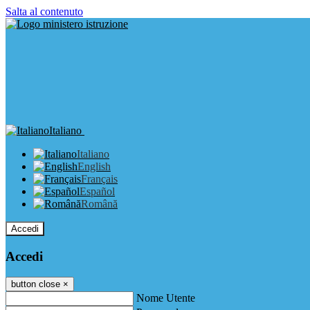
Salta al contenuto
Italiano
Italiano
English
Français
Español
Română
Accedi
Accedi
button close
×
Nome Utente