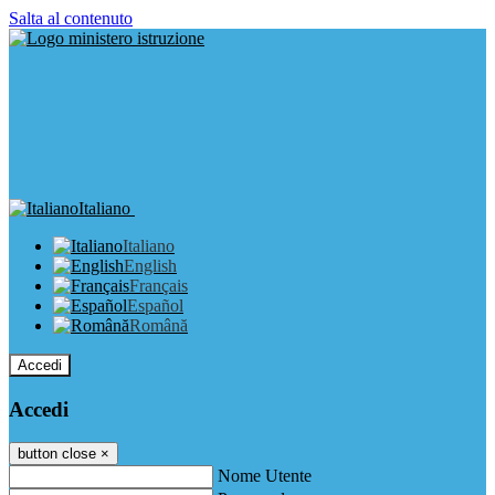
Salta al contenuto
Italiano
Italiano
English
Français
Español
Română
Accedi
Accedi
button close
×
Nome Utente