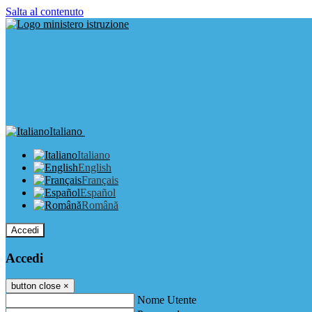
Salta al contenuto
Italiano
Italiano
English
Français
Español
Română
Accedi
Accedi
button close
×
Nome Utente