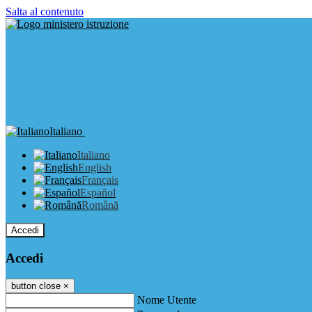
Salta al contenuto
Italiano
Italiano
English
Français
Español
Română
Accedi
Accedi
button close
×
Nome Utente