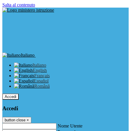
Salta al contenuto
Italiano
Italiano
English
Français
Español
Română
Accedi
Accedi
button close
×
Nome Utente