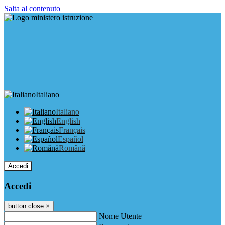
Salta al contenuto
Italiano
Italiano
English
Français
Español
Română
Accedi
Accedi
button close
×
Nome Utente