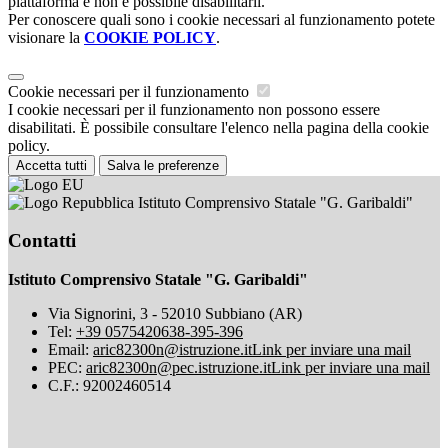
piattaforma e non è possibile disabilitarli.
Per conoscere quali sono i cookie necessari al funzionamento potete
visionare la
COOKIE POLICY
.
Cookie necessari per il funzionamento
I cookie necessari per il funzionamento non possono essere
disabilitati. È possibile consultare l'elenco nella pagina della cookie
policy.
Accetta tutti
Salva le preferenze
Istituto Comprensivo Statale "G. Garibaldi"
Contatti
Istituto Comprensivo Statale "G. Garibaldi"
Via Signorini, 3 - 52010 Subbiano (AR)
Tel:
+39 0575420638-395-396
Email:
aric82300n@istruzione.it
Link per inviare una mail
PEC:
aric82300n@pec.istruzione.it
Link per inviare una mail
C.F.: 92002460514