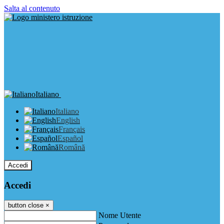
Salta al contenuto
Italiano
Italiano
English
Français
Español
Română
Accedi
Accedi
button close
×
Nome Utente