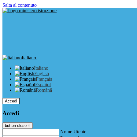
Salta al contenuto
Italiano
Italiano
English
Français
Español
Română
Accedi
Accedi
button close
×
Nome Utente