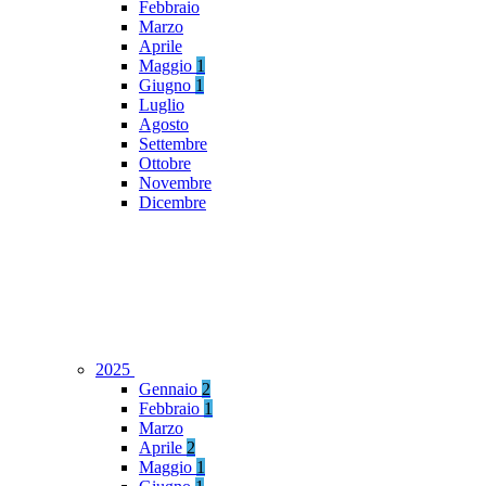
Febbraio
Marzo
Aprile
Maggio
1
Giugno
1
Luglio
Agosto
Settembre
Ottobre
Novembre
Dicembre
2025
Gennaio
2
Febbraio
1
Marzo
Aprile
2
Maggio
1