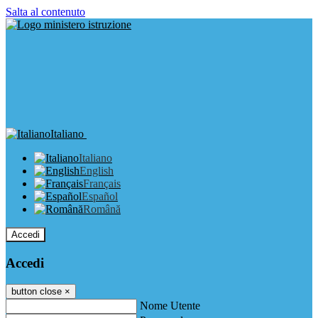
Salta al contenuto
Italiano
Italiano
English
Français
Español
Română
Accedi
Accedi
button close
×
Nome Utente