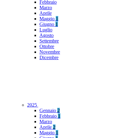
Febbraio
Marzo
Aprile
Maggio
1
Giugno
1
Luglio
Agosto
Settembre
Ottobre
Novembre
Dicembre
2025
Gennaio
2
Febbraio
1
Marzo
Aprile
2
Maggio
1