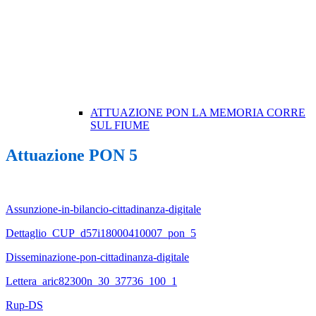
ATTUAZIONE PON LA MEMORIA CORRE
SUL FIUME
Attuazione PON 5
Assunzione-in-bilancio-cittadinanza-digitale
Dettaglio_CUP_d57i18000410007_pon_5
Disseminazione-pon-cittadinanza-digitale
Lettera_aric82300n_30_37736_100_1
Rup-DS