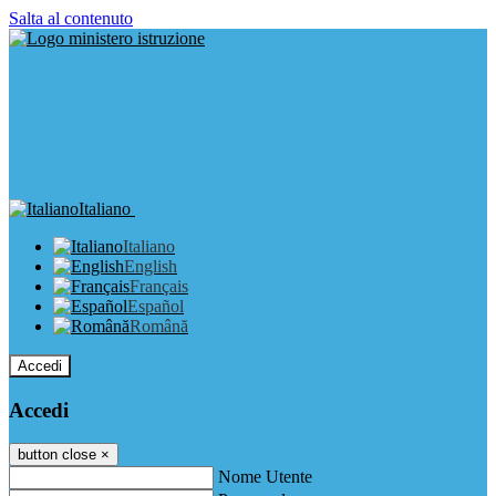
Salta al contenuto
Italiano
Italiano
English
Français
Español
Română
Accedi
Accedi
button close
×
Nome Utente