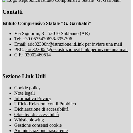
Istituto Comprensivo Statale "G. Garibaldi"
Contatti
Istituto Comprensivo Statale "G. Garibaldi"
Via Signorini, 3 - 52010 Subbiano (AR)
Tel:
+39 0575420638-395-396
Email:
aric82300n@istruzione.it
Link per inviare una mail
PEC:
aric82300n@pec.istruzione.it
Link per inviare una mail
C.F.: 92002460514
Sezione Link Utili
Cookie policy
Note legali
Informativa Privacy
Ufficio Relazioni con il Pubblico
Dichiarazione di accessibilità
Obiettivi di accessibilità
Whistleblowing
Gestione consensi cookie
Amministrazione trasparente