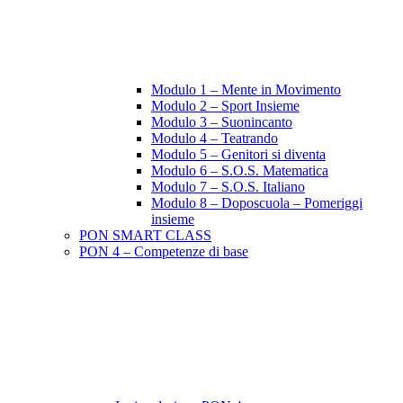
Modulo 1 – Mente in Movimento
Modulo 2 – Sport Insieme
Modulo 3 – Suonincanto
Modulo 4 – Teatrando
Modulo 5 – Genitori si diventa
Modulo 6 – S.O.S. Matematica
Modulo 7 – S.O.S. Italiano
Modulo 8 – Doposcuola – Pomeriggi
insieme
PON SMART CLASS
PON 4 – Competenze di base