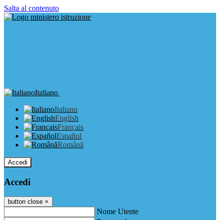
Salta al contenuto
Italiano
Italiano
English
Français
Español
Română
Accedi
Accedi
button close
×
Nome Utente