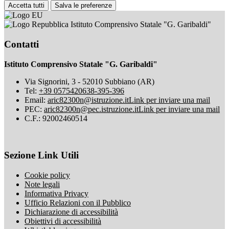
Accetta tutti
Salva le preferenze
Istituto Comprensivo Statale "G. Garibaldi"
Contatti
Istituto Comprensivo Statale "G. Garibaldi"
Via Signorini, 3 - 52010 Subbiano (AR)
Tel:
+39 0575420638-395-396
Email:
aric82300n@istruzione.it
Link per inviare una mail
PEC:
aric82300n@pec.istruzione.it
Link per inviare una mail
C.F.: 92002460514
Sezione Link Utili
Cookie policy
Note legali
Informativa Privacy
Ufficio Relazioni con il Pubblico
Dichiarazione di accessibilità
Obiettivi di accessibilità