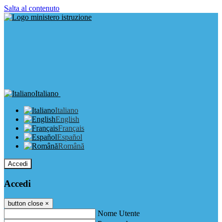
Salta al contenuto
Italiano
Italiano
English
Français
Español
Română
Accedi
Accedi
button close
×
Nome Utente