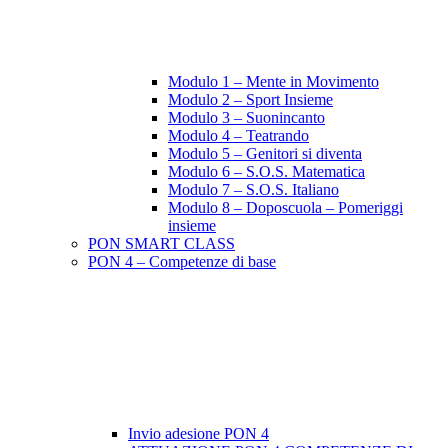
Modulo 1 – Mente in Movimento
Modulo 2 – Sport Insieme
Modulo 3 – Suonincanto
Modulo 4 – Teatrando
Modulo 5 – Genitori si diventa
Modulo 6 – S.O.S. Matematica
Modulo 7 – S.O.S. Italiano
Modulo 8 – Doposcuola – Pomeriggi
insieme
PON SMART CLASS
PON 4 – Competenze di base
Invio adesione PON 4