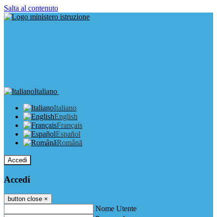
Salta al contenuto
Italiano
Italiano
English
Français
Español
Română
Accedi
Accedi
button close
×
Nome Utente