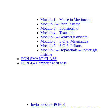
Modulo 1 – Mente in Movimento
Modulo 2 – Sport Insieme
Modulo 3 – Suonincanto
Modulo 4 – Teatrando
Modulo 5 – Genitori si diventa
Modulo 6 – S.O.S. Matematica
Modulo 7 – S.O.S. Italiano
Modulo 8 – Doposcuola – Pomeriggi
insieme
PON SMART CLASS
PON 4 – Competenze di base
Invio adesione PON 4