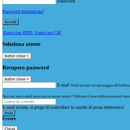
Password
Password dimenticata?
-
Entra con SPID
Entra con CIE
Seleziona utente
button close
×
Recupero password
button close
×
E-mail
Verrà inviato un messaggio all'indirizz
Non hai una e-mail associata al nome utente? Effettua il reset della password tram
E-mail inviata, si prega di controllare la casella di posta elettronica!
Errore
Chiudi