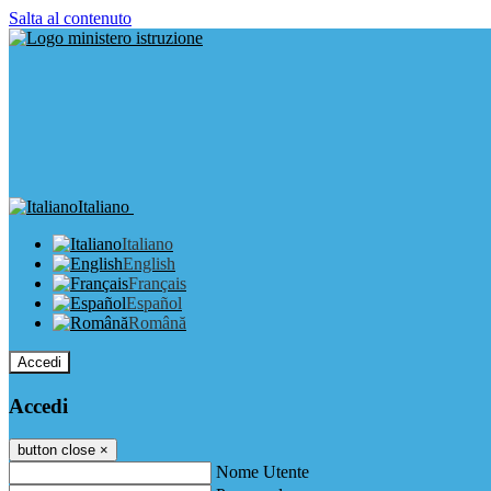
Salta al contenuto
Italiano
Italiano
English
Français
Español
Română
Accedi
Accedi
button close
×
Nome Utente