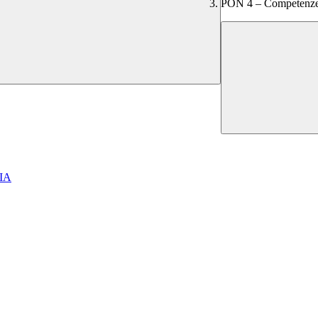
PON 4 – Competenze
IA