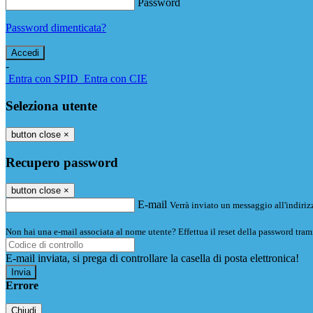
Password
Password dimenticata?
-
Entra con SPID
Entra con CIE
Seleziona utente
button close
×
Recupero password
button close
×
E-mail
Verrà inviato un messaggio all'indirizz
Non hai una e-mail associata al nome utente? Effettua il reset della password tram
E-mail inviata, si prega di controllare la casella di posta elettronica!
Errore
Chiudi