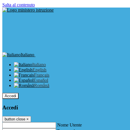
Salta al contenuto
Italiano
Italiano
English
Français
Español
Română
Accedi
Accedi
button close
×
Nome Utente