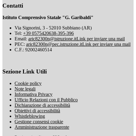
Contatti
Istituto Comprensivo Statale "G. Garibaldi"
Via Signorini, 3 - 52010 Subbiano (AR)
Tel:
+39 0575420638-395-396
Email:
aric82300n@istruzione.it
Link per inviare una mail
PEC:
aric82300n@pec.istruzione.it
Link per inviare una mail
C.F.: 92002460514
Sezione Link Utili
Cookie policy
Note legali
Informativa Privacy
Ufficio Relazioni con il Pubblico
Dichiarazione di accessibilità
Obiettivi di accessibilità
Whistleblowing
Gestione consensi cookie
Amministrazione trasparente