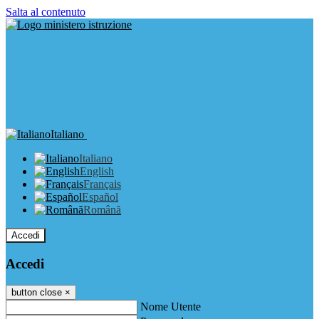
Salta al contenuto
Italiano
Italiano
English
Français
Español
Română
Accedi
Accedi
button close
×
Nome Utente