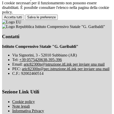
I cookie necessari per il funzionamento non possono essere
disabilitati. È possibile consultare l'elenco nella pagina della cookie
policy.
Accetta tutti
Salva le preferenze
Istituto Comprensivo Statale "G. Garibaldi"
Contatti
Istituto Comprensivo Statale "G. Garibaldi"
Via Signorini, 3 - 52010 Subbiano (AR)
Tel:
+39 0575420638-395-396
Email:
aric82300n@istruzione.it
Link per inviare una mail
PEC:
aric82300n@pec.istruzione.it
Link per inviare una mail
C.F.: 92002460514
Sezione Link Utili
Cookie policy
Note legali
Informativa Privacy