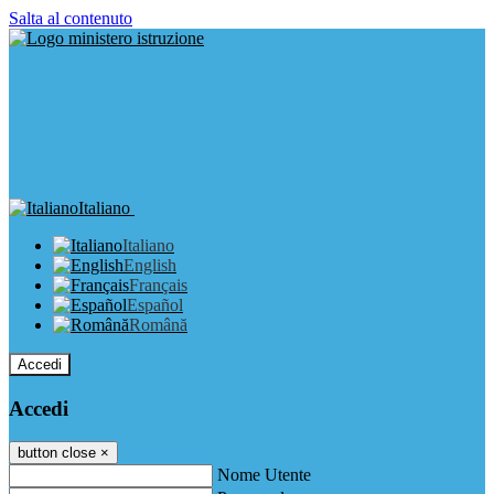
Salta al contenuto
Italiano
Italiano
English
Français
Español
Română
Accedi
Accedi
button close
×
Nome Utente