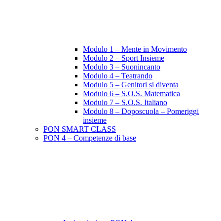
Modulo 1 – Mente in Movimento
Modulo 2 – Sport Insieme
Modulo 3 – Suonincanto
Modulo 4 – Teatrando
Modulo 5 – Genitori si diventa
Modulo 6 – S.O.S. Matematica
Modulo 7 – S.O.S. Italiano
Modulo 8 – Doposcuola – Pomeriggi
insieme
PON SMART CLASS
PON 4 – Competenze di base