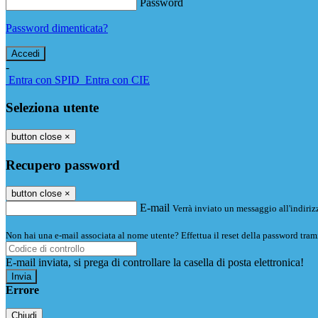
Password
Password dimenticata?
-
Entra con SPID
Entra con CIE
Seleziona utente
button close
×
Recupero password
button close
×
E-mail
Verrà inviato un messaggio all'indirizz
Non hai una e-mail associata al nome utente? Effettua il reset della password tram
E-mail inviata, si prega di controllare la casella di posta elettronica!
Errore
Chiudi