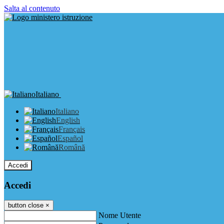
Salta al contenuto
Italiano
Italiano
English
Français
Español
Română
Accedi
Accedi
button close
×
Nome Utente