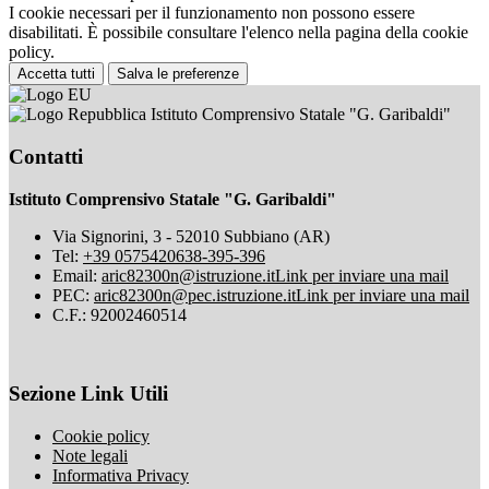
I cookie necessari per il funzionamento non possono essere
disabilitati. È possibile consultare l'elenco nella pagina della cookie
policy.
Accetta tutti
Salva le preferenze
Istituto Comprensivo Statale "G. Garibaldi"
Contatti
Istituto Comprensivo Statale "G. Garibaldi"
Via Signorini, 3 - 52010 Subbiano (AR)
Tel:
+39 0575420638-395-396
Email:
aric82300n@istruzione.it
Link per inviare una mail
PEC:
aric82300n@pec.istruzione.it
Link per inviare una mail
C.F.: 92002460514
Sezione Link Utili
Cookie policy
Note legali
Informativa Privacy