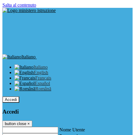
Salta al contenuto
Italiano
Italiano
English
Français
Español
Română
Accedi
Accedi
button close
×
Nome Utente