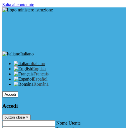
Salta al contenuto
Italiano
Italiano
English
Français
Español
Română
Accedi
Accedi
button close
×
Nome Utente