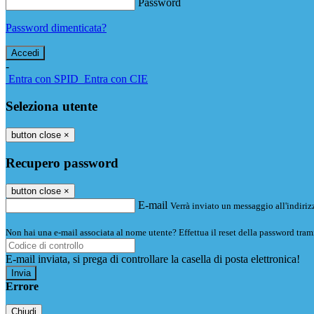
Password
Password dimenticata?
-
Entra con SPID
Entra con CIE
Seleziona utente
button close
×
Recupero password
button close
×
E-mail
Verrà inviato un messaggio all'indirizz
Non hai una e-mail associata al nome utente? Effettua il reset della password tram
E-mail inviata, si prega di controllare la casella di posta elettronica!
Errore
Chiudi