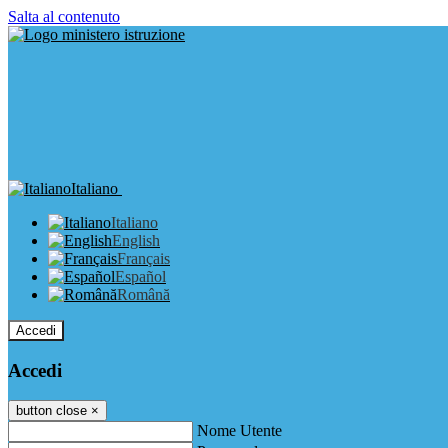
Salta al contenuto
Italiano
Italiano
English
Français
Español
Română
Accedi
Accedi
button close
×
Nome Utente